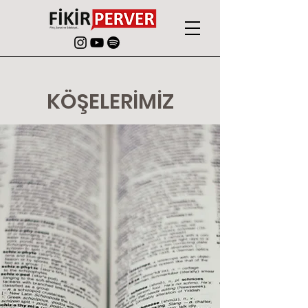
KÖŞELERİMİZ